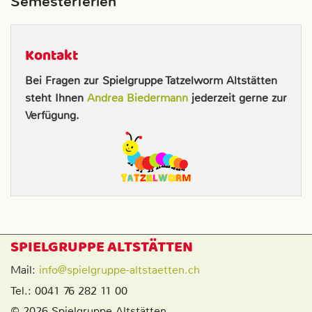
Semesterferien
Kontakt
Bei Fragen zur Spielgruppe Tatzelworm Altstätten
steht Ihnen
Andrea Biedermann
jederzeit gerne zur
Verfügung.
SPIELGRUPPE ALTSTÄTTEN
Mail:
info@spielgruppe-altstaetten.ch
Tel.: 0041 76 282 11 00
© 2026 Spielgruppe Altstätten